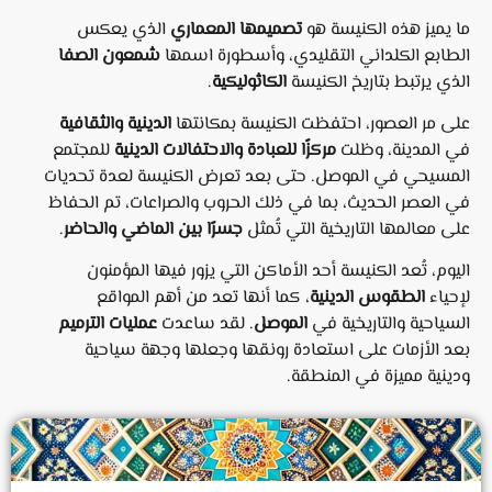
ما يميز هذه الكنيسة هو
تصميمها المعماري
الذي يعكس
الطابع الكلداني التقليدي، وأسطورة اسمها
شمعون الصفا
الذي يرتبط بتاريخ الكنيسة
الكاثوليكية
.
على مر العصور، احتفظت الكنيسة بمكانتها
الدينية والثقافية
في المدينة، وظلت
مركزًا للعبادة والاحتفالات الدينية
للمجتمع
المسيحي في الموصل. حتى بعد تعرض الكنيسة لعدة تحديات
في العصر الحديث، بما في ذلك الحروب والصراعات، تم الحفاظ
على معالمها التاريخية التي تُمثل
جسرًا بين الماضي والحاضر
.
اليوم، تُعد الكنيسة أحد الأماكن التي يزور فيها المؤمنون
لإحياء
الطقوس الدينية
، كما أنها تعد من أهم المواقع
السياحية والتاريخية في
الموصل
. لقد ساعدت
عمليات الترميم
بعد الأزمات على استعادة رونقها وجعلها وجهة سياحية
ودينية مميزة في المنطقة.