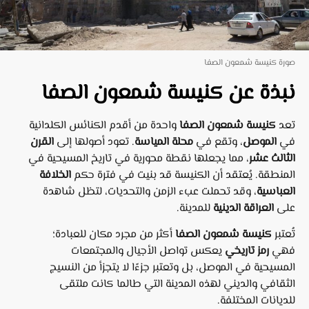
صورة كنيسة شمعون الصفا
نبذة عن كنيسة شمعون الصفا
تعد
كنيسة شمعون الصفا
واحدة من أقدم الكنائس الكلدانية
في
الموصل
، وتقع في
محلة المياسة
. تعود أصولها إلى
القرن
الثالث عشر
، مما يجعلها نقطة محورية في تاريخ المسيحية في
المنطقة. يُعتقد أن الكنيسة قد بنيت في فترة حكم
الخلافة
العباسية
، وقد تحملت عبء الزمن والتحديات، لتظل شاهدة
على
العراقة الدينية
للمدينة.
تُعتبر
كنيسة شمعون الصفا
أكثر من مجرد مكان للعبادة؛
فهي
رمز تاريخي
يعكس تواصل الأجيال والمجتمعات
المسيحية في الموصل، بل وتعتبر جزءًا لا يتجزأ من النسيج
الثقافي والديني لهذه المدينة التي طالما كانت ملتقى
للديانات المختلفة.