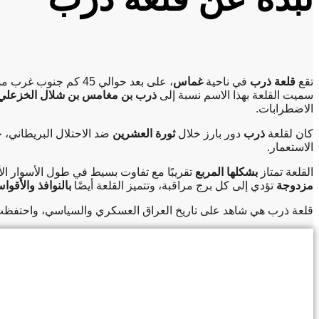
تقع
قلعة ذرب
في ناحية
غماس
، على بعد حوالي 45 كم جنوب غرب مدينة
سميت القلعة بهذا الاسم نسبة إلى
ذرب بن مغامس بن شلال الخزعلي
الاضطرابات.
كان لقلعة
ذرب
دور بارز خلال
ثورة العشرين
ضد الاحتلال البريطاني، 
الاستعمار.
القلعة تمتاز
بشكلها المربع
تقريبًا مع تفاوت بسيط في طول الأسوار ال
مزدوجة
تؤدي إلى كل برج مراقبة، وتتميز القلعة أيضًا
بالنوافذ والأقو
قلعة ذرب هي شاهد على تاريخ العراق العسكري والسياسي، واحتفظت بمك