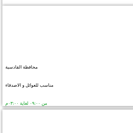
محافظة القادسية
مناسب للعوائل و الاصدقاء
من ٠٩:٠٠ لغاية ٠٣:٠٠م