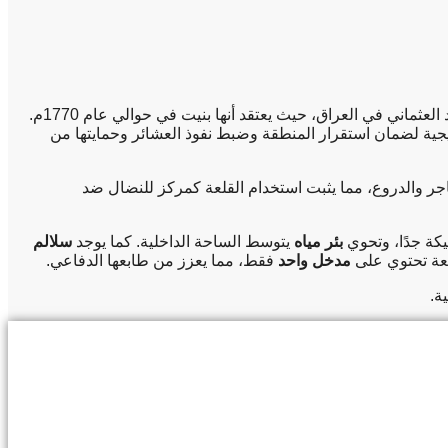
، وهي واحدة من القلاع التاريخية التي تعود إلى فترة الوجود العثماني في العراق، حيث يعتقد أنها بنيت في حوالي عام 1770م.
اتيجية لضمان استقرار المنطقة وضبط نفوذ العشائر وحمايتها من
اجر والدروع، مما يثبت استخدام القلعة كمركز للنضال ضد
يكة جدًا، وتحوي
بئر مياه
يتوسط الساحة الداخلية. كما يوجد
سلالم
لعة تحتوي على
مدخل واحد
فقط، مما يعزز من طابعها الدفاعي.
ة.