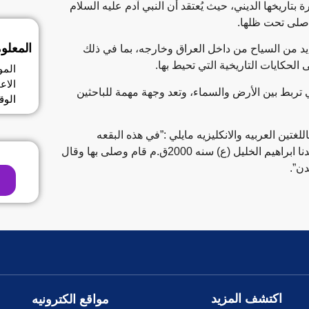
بتاريخها الديني، حيث يُعتقد أن النبي آدم عليه السلام
م صلى تحت ظلها.
المعلو
يد من السياح من داخل العراق وخارجه، بما في ذلك
 الحكايات التاريخية التي تحيط بها.
المو
الاعم
ي تربط بين الأرض والسماء، وتعد وجهة مهمة للباحثين
الوق
تين العربيه والانكليزيه مايلي :”في هذه البقعه
المباركه حيث يلتقي دجله بالفرات تشرفت بزيارة سيدنا ابراهيم الخليل (ع) سنه 2000ق.م قام وصلى بها وقال
ن”.
اكتشف المزيد
مواقع الكترونيه