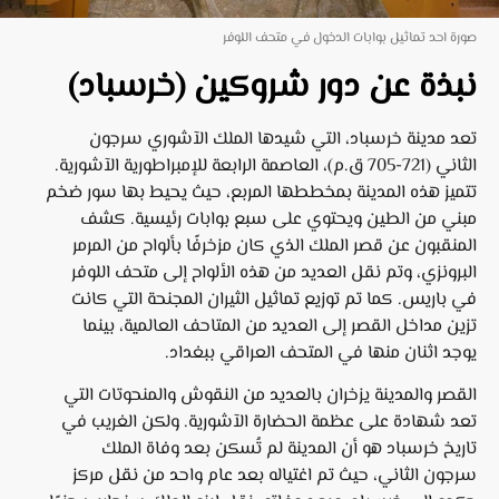
صورة احد تماثيل بوابات الدخول في متحف اللوفر
نبذة عن دور شروكين (خرسباد)
تعد مدينة خرسباد، التي شيدها الملك الآشوري سرجون
الثاني (721-705 ق.م)، العاصمة الرابعة للإمبراطورية الآشورية.
تتميز هذه المدينة بمخططها المربع، حيث يحيط بها سور ضخم
مبني من الطين ويحتوي على سبع بوابات رئيسية. كشف
المنقبون عن قصر الملك الذي كان مزخرفًا بألواح من المرمر
البرونزي، وتم نقل العديد من هذه الألواح إلى متحف اللوفر
في باريس. كما تم توزيع تماثيل الثيران المجنحة التي كانت
تزين مداخل القصر إلى العديد من المتاحف العالمية، بينما
يوجد اثنان منها في المتحف العراقي ببغداد.
القصر والمدينة يزخران بالعديد من النقوش والمنحوتات التي
تعد شهادة على عظمة الحضارة الآشورية. ولكن الغريب في
تاريخ خرسباد هو أن المدينة لم تُسكن بعد وفاة الملك
سرجون الثاني، حيث تم اغتياله بعد عام واحد من نقل مركز