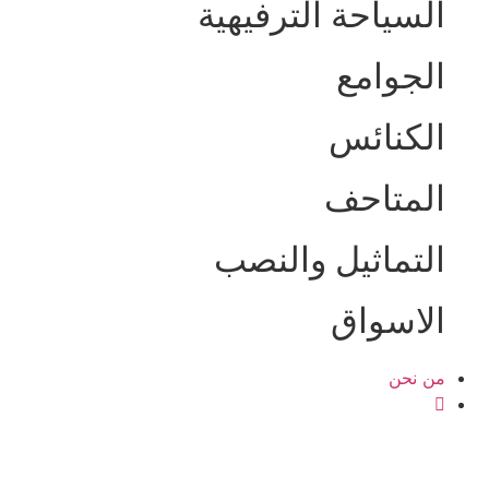
السياحة الترفيهية
الجوامع
الكنائس
المتاحف
التماثيل والنصب
الاسواق
من نحن