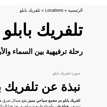
الرئيسية
»
Locations
»
تلفريك بابلو
تلفريك بابلو
رحلة ترفيهية بين السماء وال
صورة تلفريك بابلو
نبذة عن تلفريك با
تلفريك بابلو
هو
مجمع سياحي مميز
يقع شمال شرق
م
تتمتع بـ
هواء نقي
وأجواء طبيعية ساحرة. يعد هذا المكا