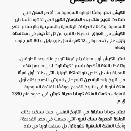
الكيش
تعتبر وفقًا للرواية السومرية من أقدم
المدن
التي
شهدت
تتويج ملك
بعد
الطوفان الكبير
الذي تذكره الأساطير
السومرية، وكذلك الديانات اليهودية والمسيحية والإسلام. تقع
الكيش
في
العراق
، تحديدًا بالقرب من
تل الأحيمر
في
محافظة
بابل
، على بُعد حوالي
12 كم
شمال غرب
بابل
و
80 كم
جنوب
بغداد
.
تعتبر
الكيش
أول مدينة يتم فيها تتويج ملك بعد الطوفان،
وتلفظ بال
لغة الأكدية
باسم
“كيشاتو”
. لكن ما يميز هذه
المدينة بشكل خاص هو
الملكة كوبابا
، التي كانت
أول امرأة
في
تاريخ بلاد الرافدين
تتربع على العرش، لتصبح بذلك
أول
ملكة
أنثوية في التاريخ القديم. ووفقًا للقائمة السومرية
للملوك،
حكمت الملكة كوبابا مدينة كيش
في حدود عام
2330
ق.م
.
تعتبر كوبابا
سابقة
في التاريخ الملكي، حيث سبقت بذلك
الملكة المصرية سبك نفرو
(التي حكمت في مصر القديمة)،
وأيضًا
الملكة الشهيرة كليوباترا
، بل سبقت
توربا
من بلاد