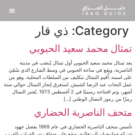
Category:
ذي قار
تمثال محمد سعيد الحبوبي
يعد تمثال محمد سعيد الحبوبي أول تمثال يُنصَب في مدينة
الناصرية، ويقع في ساحة الحبوبي في وسط الشارع الذي سُمّيَ
على اسمه. أُقيم التمثال بتكليف من السلطات المحلية، وهو من
عمل النحات عبد الرضا كشيش. استغرق إنجاز التمثال حوالي ستة
أشهر، وتم افتتاحه رسميًا في 2 أغسطس 1973. يُعتبر التمثال
رمزًا من رموز النضال الوطني […]
متحف الناصرية الحضاري
تأسس متحف الناصرية الحضاري في عام 1969 بفضل جهود
شركة جولنبجيان البرتغالية، ويقع على ضفاف نهر الفرات بالقرب