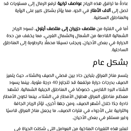
عادةً ما ترافق هذه الرياح
عواصف ترابية
ترفع الرمال إلى مستويات قد
تصل إلى
آلاف الأمتار
في الجو، مما يؤثر بشكل كبير على الرؤية
والمناطق السكنية.
أما في الفترة من
منتصف حزيران إلى منتصف أيلول
، تسود الرياح
الشمالية القادمة من الشمال والشمال الغربي، مما يخفف من حدة
الحرارة في بعض الأحيان، ويجلب نسيمًا محملًا بالرطوبة إلى المناطق
الساحلية.
بشكل عام
يتسم مناخ العراق بتباين حاد بين فصلي الصيف والشتاء، حيث يتميز
الصيف بدرجات حرارة مرتفعة قد تتجاوز 40 درجة مئوية، بينما يسود
الشتاء البرد القارس، خصوصًا في المناطق الجبلية الشمالية. تشهد
معظم مناطق العراق هطول الأمطار في الشتاء، بينما تكون الأمطار
نادرة جدًا خلال أشهر الصيف. ومن جهة أخرى، تؤثر الرياح الجافة
والترابية على الأجواء في فترات الصيف، ما يجعل مناخ العراق قاسيًا
وغير مستقر في بعض الأحيان.
تعتبر هذه التغيرات المناخية من العوامل التي شكلت الحياة في