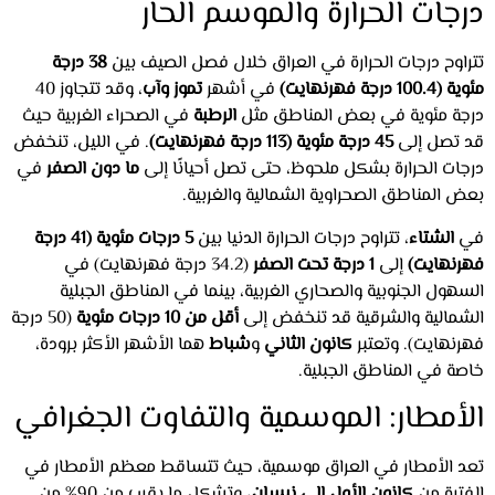
درجات الحرارة والموسم الحار
تتراوح درجات الحرارة في العراق خلال فصل الصيف بين
38 درجة
مئوية (100.4 درجة فهرنهايت)
في أشهر
تموز وآب
، وقد تتجاوز 40
درجة مئوية في بعض المناطق مثل
الرطبة
في الصحراء الغربية حيث
قد تصل إلى
45 درجة مئوية (113 درجة فهرنهايت)
. في الليل، تنخفض
درجات الحرارة بشكل ملحوظ، حتى تصل أحيانًا إلى
ما دون الصفر
في
بعض المناطق الصحراوية الشمالية والغربية.
في
الشتاء
، تتراوح درجات الحرارة الدنيا بين
5 درجات مئوية (41 درجة
فهرنهايت)
إلى
1 درجة تحت الصفر
(34.2 درجة فهرنهايت) في
السهول الجنوبية والصحاري الغربية، بينما في المناطق الجبلية
الشمالية والشرقية قد تنخفض إلى
أقل من 10 درجات مئوية
(50 درجة
فهرنهايت). وتعتبر
كانون الثاني
و
شباط
هما الأشهر الأكثر برودة،
خاصة في المناطق الجبلية.
الأمطار: الموسمية والتفاوت الجغرافي
تعد الأمطار في العراق موسمية، حيث تتساقط معظم الأمطار في
الفترة من
كانون الأول إلى نيسان
، وتشكل ما يقرب من 90% من